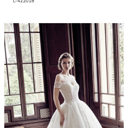
L-422018