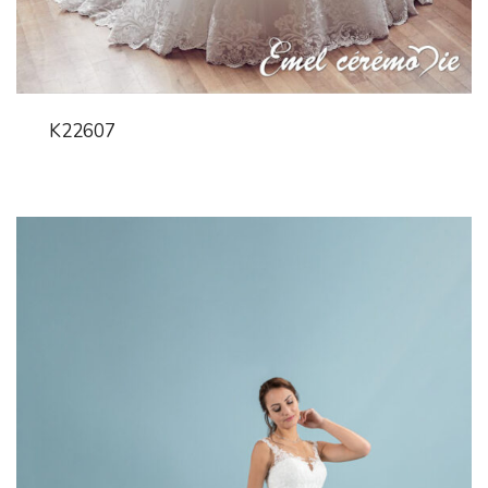
K22607