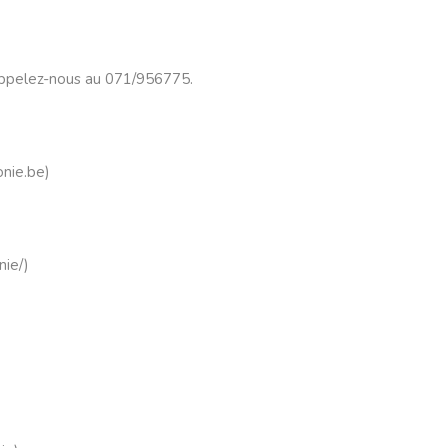
appelez-nous au 071/956775.
nie.be
)
nie/
)