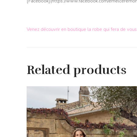
[Facebook](
https://www.
facebook.com/emelceremon
Venez découvrir en boutique la robe qui fera de vous
Related products