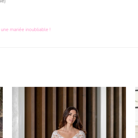
ie
)
 une mariée inoubliable !