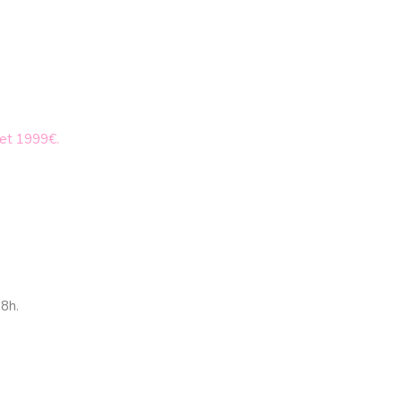
 et 1999€.
8h.