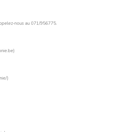
appelez-nous au 071/956775.
nie.be
)
nie/
)