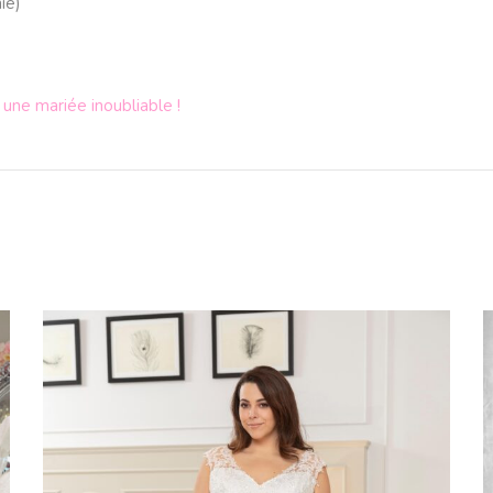
ie
)
 une mariée inoubliable !