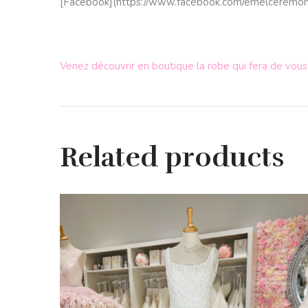
[Facebook](
https://www.
facebook.com/emelceremon
Venez découvrir en boutique la robe qui fera de vous
Related products